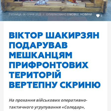
П’ЯТНИЦЯ, 06 СІЧНЯ 2023
/
ОПУБЛІКОВАНО В
MOBILE
,
НОВИНИ
0
ВІКТОР ШАКИРЗЯН
ПОДАРУВАВ
МЕШКАНЦЯМ
ПРИФРОНТОВИХ
ТЕРИТОРІЙ
ВЕРТЕПНУ СКРИНЮ
На прохання військових оперативно-
тактичного угрупування «Соледар»,