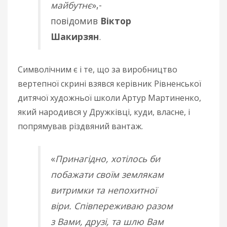
майбутнє
»,-
повідомив
Віктор
Шакирзян
.
Символічним є і те, що за виробництво
вертепної скрині взявся керівник Рівненської
дитячої художньої школи Артур Мартиненко,
який народився у Дружківці, куди, власне, і
попрямував різдвяний вантаж.
«
Принагідно, хотілось би
побажати своїм землякам
витримки та непохитної
віри. Співпереживаю разом
з Вами, друзі, та шлю Вам