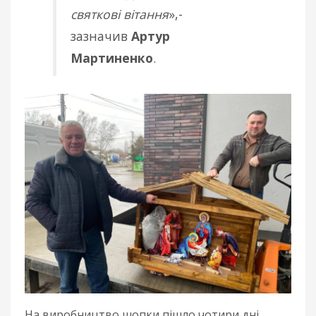
святкові вітання
»,-
зазначив
Артур
Мартиненко
.
На виробництво шопки пішло чотири дні.