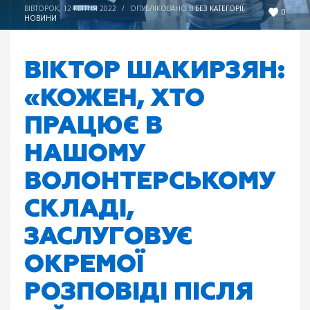
ВІВТОРОК, 12 КВІТНЯ 2022
/
ОПУБЛІКОВАНО В
БЕЗ КАТЕГОРІЇ
,
0
НОВИНИ
ВІКТОР ШАКИРЗЯН:
«КОЖЕН, ХТО
ПРАЦЮЄ В
НАШОМУ
ВОЛОНТЕРСЬКОМУ
СКЛАДІ,
ЗАСЛУГОВУЄ
ОКРЕМОЇ
РОЗПОВІДІ ПІСЛЯ