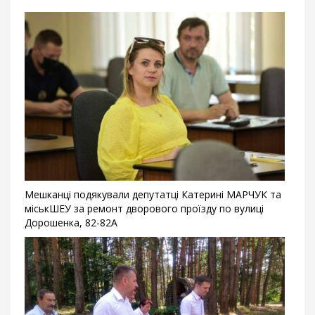
Мешканці подякували депутатці Катерині МАРЧУК та
міськШЕУ за ремонт дворового проїзду по вулиці
Дорошенка, 82-82А