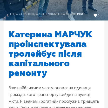
СЕРЕДА, 24 ЛИСТОПАДА 2021
/
ОПУБЛІКОВАНО В
НОВИНИ
0
Катерина МАРЧУК
проінспектувала
тролейбус після
капітального
ремонту
Вже найближчим часом оновлена одиниця
громадського транспорту вийде на вулиці
міста. Рівнянам «рогатий» прослужив тридцять
років. Втім, про його вік після проведеного