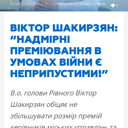
ЧЕТВЕР, 28 ВЕРЕСНЯ 2023
/
ОПУБЛІКОВАНО В
MOBILE
,
НОВИНИ
0
ВІКТОР ШАКИРЗЯН:
“НАДМІРНІ
ПРЕМІЮВАННЯ В
УМОВАХ ВІЙНИ Є
НЕПРИПУСТИМИ!”
В.о. голови Рівного Віктор
Шакирзян обіцяє не
збільшувати розмір премій
керівників міських управлінь та