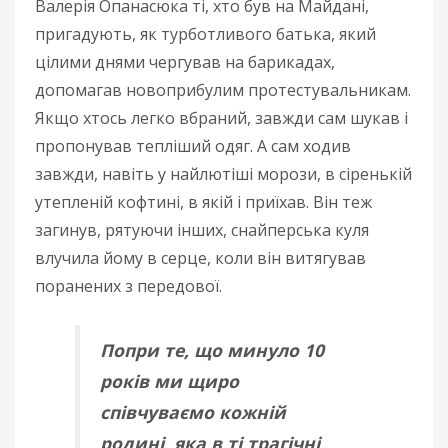
Валерія Опанасюка ті, хто був на Майдані,
пригадують, як турботливого батька, який
цілими днями чергував на барикадах,
допомагав новоприбулим протестувальникам.
Якщо хтось легко вбраний, завжди сам шукав і
пропонував тепліший одяг. А сам ходив
завжди, навіть у найлютіші морози, в сіренькій
утепленій кофтині, в якій і приїхав. Він теж
загинув, рятуючи інших, снайперська куля
влучила йому в серце, коли він витягував
поранених з передової.
Попри те, що минуло 10
років ми щиро
співчуваємо кожній
родині, яка в ті трагічні