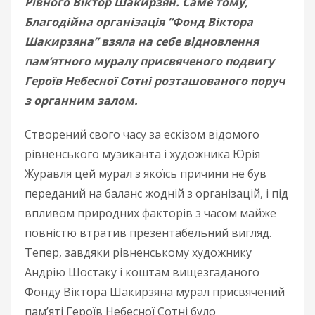
Рівного Віктор Шакирзян. Саме тому,
Благодійна організація “Фонд Віктора
Шакирзяна” взяла на себе відновлення
пам’ятного муралу присвяченого подвигу
Героїв Небесної Сотні розташованого поруч
з органним залом.
Створений свого часу за ескізом відомого
рівненського музиканта і художника Юрія
Журавля цей мурал з якоїсь причини не був
переданий на баланс жодній з організацій, і під
впливом природних факторів з часом майже
повністю втратив презентабельний вигляд.
Тепер, завдяки рівненському художнику
Андрію Шостаку і коштам вищезгаданого
Фонду Віктора Шакирзяна мурал присвячений
пам’яті Героїв Небесної Сотні було