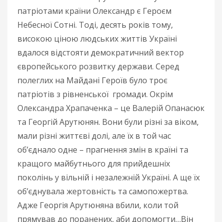
патріотами країни Олександр є Героєм
Небесної Сотні. Тоді, десять років тому,
високою ціною людських життів Україні
вдалося відстояти демократичний вектор
європейського розвитку держави. Серед
полеглих на Майдані Героїв було троє
патріотів з рівненської громади. Окрім
Олександра Храпаченка – це Валерій Опанасюк
та Георгій Арутюнян. Вони були різні за віком,
мали різні життєві долі, але їх в той час
об’єднало одне – прагнення змін в країні та
кращого майбутнього для прийдешніх
поколінь у вільній і незалежній Україні. А ще їх
об’єднувала жертовність та самопожертва.
Адже Георгія Арутюняна вбили, коли той
прямував до поранених, аби допомогти…Він