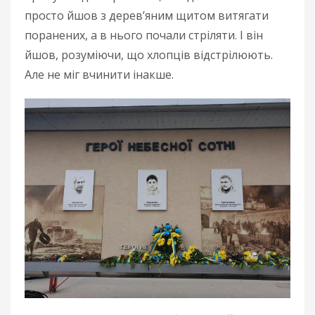
просто йшов з дерев’яним щитом витягати
поранених, а в нього почали стріляти. І він
йшов, розуміючи, що хлопців відстрілюють.
Але не міг вчинити інакше.