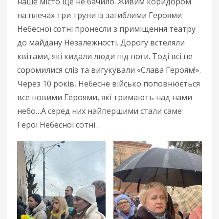
наше місто ще не бачило. Живим коридором
на плечах три труни із загиблими Героями
Небесної сотні пронесли з приміщення театру
до майдану Незалежності. Дорогу встеляли
квітами, які кидали люди під ноги. Тоді всі не
соромилися сліз та вигукували «Слава Героям!».
Через 10 років, Небесне військо поповнюється
все новими Героями, які тримають над нами
небо…А серед них найпершими стали саме
Герої Небесної сотні…