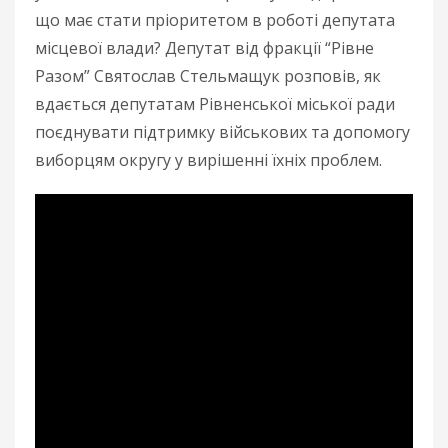
що має стати пріоритетом в роботі депутата
місцевої влади? Депутат від фракції “Рівне
Разом” Святослав Стельмащук розповів, як
вдається депутатам Рівненської міської ради
поєднувати підтримку військових та допомогу
виборцям округу у вирішенні їхніх проблем.