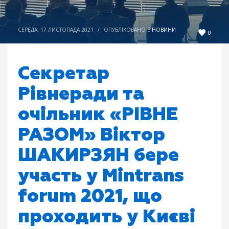
СЕРЕДА, 17 ЛИСТОПАДА 2021
/
ОПУБЛІКОВАНО В
НОВИНИ
0
Секретар
Рівнеради та
очільник «РІВНЕ
РАЗОМ» Віктор
ШАКИРЗЯН бере
участь у Mintrans
forum 2021, що
проходить у Києві