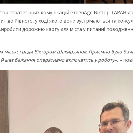
ор стратегічних комунікацій GreenAge Віктор ТАРАН дав 
зит до Рівного, у ході якого вони зустрічаються та конс
 виробити дорожню карту для міста у питанні поводжен
ем міської ради Віктором Шакирзяном.Приємно було бачи
 й має бажання оперативно включатись у роботу
», – по