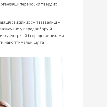
організації переробки твердих
ідація стихійних сміттєзвалищ –
 зазначено у передвиборчій
изку зустрічей із представниками
рати найоптимальнішу та