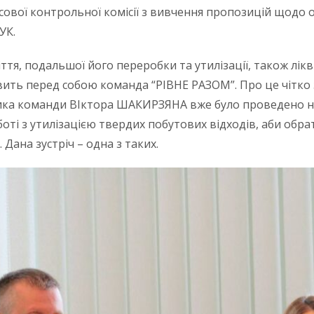
сової контрольної комісії з вивчення пропозицій щодо 
УК.
ття, подальшої його переробки та утилізації, також лікв
авить перед собою команда “РІВНЕ РАЗОМ”. Про це чітко
льника команди ВІктора ШАКИРЗЯНА вже було проведено н
оботі з утилізацією твердих побутових відходів, аби об
Дана зустріч – одна з таких.