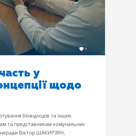
0
часть у
онцепції щодо
ртування біовідходів та інших
там та представникам комунальних
Рівнеради Віктор ШАКИРЗЯН,