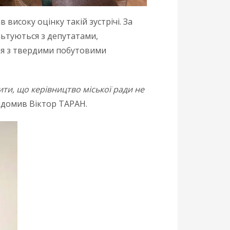
високу оцінку такій зустрічі. За
ультуються з депутатами,
ня з твердими побутовими
ти, що керівництво міської ради не
відомив Віктор ТАРАН.