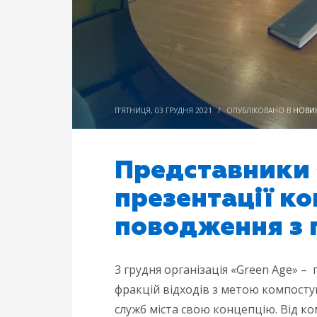
П’ЯТНИЦЯ, 03 ГРУДНЯ 2021
/
ОПУБЛІКОВАНО В
НОВИ
Представники 
презентації к
поводження з 
3 грудня організація «Green Age» –
фракцій відходів з метою компост
служб міста свою концепцію. Від к