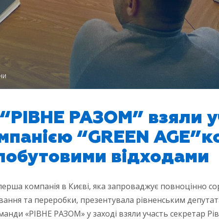
НИ
“РІВНЕ РАЗОМ” взяли у
омпанією “GREEN AGE”к
побутовими відходами
 перша компанія в Києві, яка запроваджує повноцінно со
ування та переробки, презентувала рівненським депута
оманди «РІВНЕ РАЗОМ» у заході взяли участь секретар 