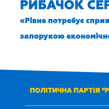
РИБАЧОК СЕР
«Рівне потребує сприя
запорукою економічно
ПОЛІТИЧНА ПАРТІЯ "