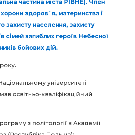
льна частина міста РІВНЕ). Член
 охорони здоров`я, материнства і
о захисту населення, захисту
нів сімей загиблих героїв Небесної
сників бойових дій.
року.
Національному університеті
мав освітньо-кваліфікаційний
рограму з політології в Академії
ора (Республіка Польща);