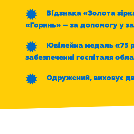
Відзнака «Золота зірка
«Горинь» – за допомогу у з
Ювілейна медаль «75 р
забезпеченні госпіталя об
Одружений, виховує дв