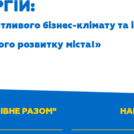
ГІЙ:
тливого бізнес-клімату та і
го розвитку міста!»
РІВНЕ РАЗОМ"
НА