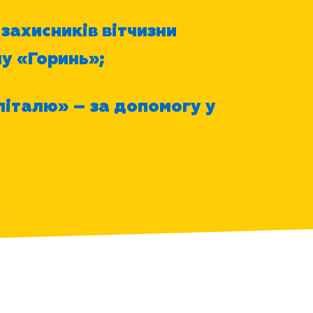
 захисників вітчизни
ну «Горинь»;
піталю» – за допомогу у