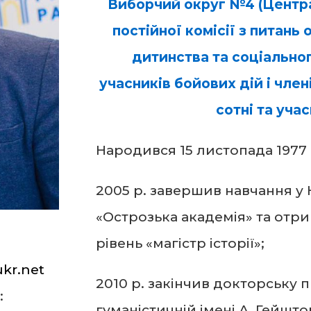
Виборчий округ №4 (Центра
постійної комісії з питань
дитинства та соціальног
учасників бойових дій і чле
сотні та уча
Народився 15 листопада 1977 
2005 р. завершив навчання у 
«Острозька академія» та отри
6
рівень «магістр історії»;
kr.net
2010 р. закінчив докторську п
:
гуманістичній імені А. Гейшт