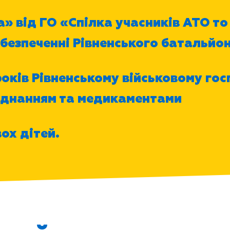
» від ГО «Спілка учасників АТО то
абезпеченні Рівненського батальйо
оків Рівненському військовому гос
ладнанням та медикаментами
ох дітей.