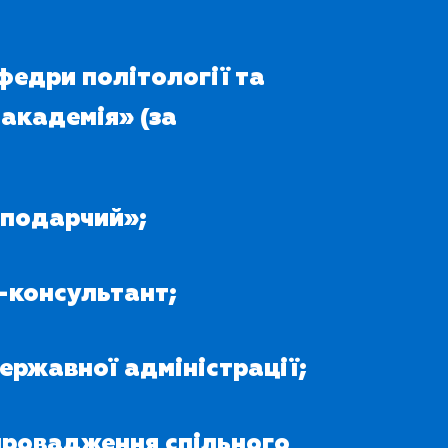
федри політології та
академія» (за
сподарчий»;
к-консультант;
 державної адміністрації;
впровадження спільного