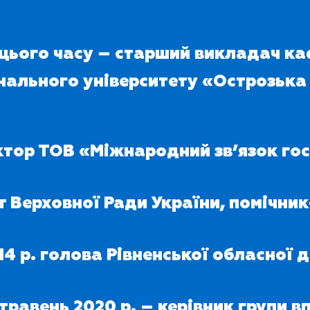
о цього часу – старший викладач ка
нального університету «Острозька 
ектор ТОВ «Міжнародний зв’язок го
ат Верховної Ради України, помічни
2014 р. голова Рівненської обласної
 травень 2020 р. – керівник групи 